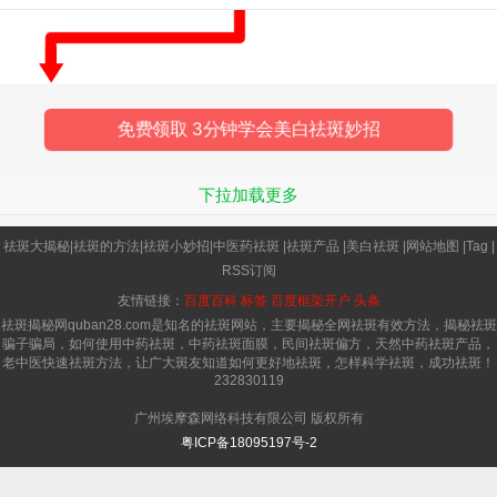
会遇到一些误区。代代最近精心
免费领取 3分钟学会美白祛斑妙招
下拉加载更多
祛斑大揭秘
|
祛斑的方法
|
祛斑小妙招
|
中医药祛斑
|
祛斑产品
|
美白祛斑
|
网站地图
|
Tag
|
RSS订阅
友情链接：
百度百科
标签
百度框架开户
头条
祛斑揭秘网quban28.com是知名的祛斑网站，主要揭秘全网祛斑有效方法，揭秘祛斑
骗子骗局，如何使用中药祛斑，中药祛斑面膜，民间祛斑偏方，天然中药祛斑产品，
老中医快速祛斑方法，让广大斑友知道如何更好地祛斑，怎样科学祛斑，成功祛斑！
232830119
广州埃摩森网络科技有限公司 版权所有
粤ICP备18095197号-2