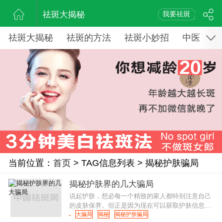
祛斑大揭秘
我要祛斑
祛斑大揭秘
祛斑的方法
祛斑小妙招
中医药祛
当前位置：
首页
> TAG信息列表 > 揭秘护肤骗局
揭秘护肤界的几大骗局
说起护肤，想必每一个精致的家人都特别注意自己
的皮肤保养。但正是因为现在可以获取护肤信息的
渠道越来越丰富，导致很多人在护肤的这条道路上
大骗局
揭秘
揭秘护肤骗局