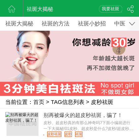
祛斑大揭秘
我要祛斑
祛斑大揭秘
祛斑的方法
祛斑小妙招
中医药祛
当前位置：
首页
> TAG信息列表 > 皮秒祛斑
别再被爆火的超皮秒祛斑，骗了！
皮秒、超皮秒真的有那么神奇吗?下面小编就进行
一下大揭秘!01皮秒、超皮秒是什么?皮秒/超皮秒这
类应该说是光电类的美白方法中的一类吧，价格也
皮秒祛斑
皮秒
祛斑