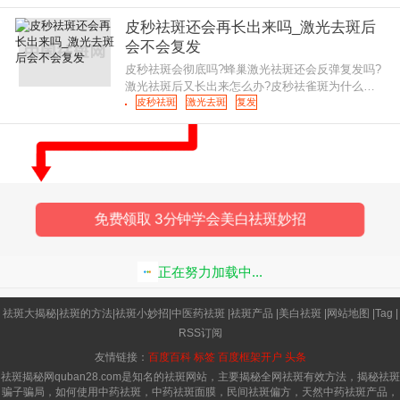
是比较高的。一般我们说的「皮
皮秒祛斑还会再长出来吗_激光去斑后
会不会复发
皮秒祛斑会彻底吗?蜂巢激光祛斑还会反弹复发吗?
激光祛斑后又长出来怎么办?皮秒祛雀斑为什么还
长呀?蜂巢激光治疗雀斑比Q激光效果好吗?皮秒做
皮秒祛斑
激光去斑
复发
几次才能彻底去掉雀斑? 皮秒祛斑
免费领取 3分钟学会美白祛斑妙招
正在努力加载中...
祛斑大揭秘
|
祛斑的方法
|
祛斑小妙招
|
中医药祛斑
|
祛斑产品
|
美白祛斑
|
网站地图
|
Tag
|
RSS订阅
友情链接：
百度百科
标签
百度框架开户
头条
祛斑揭秘网quban28.com是知名的祛斑网站，主要揭秘全网祛斑有效方法，揭秘祛斑
骗子骗局，如何使用中药祛斑，中药祛斑面膜，民间祛斑偏方，天然中药祛斑产品，