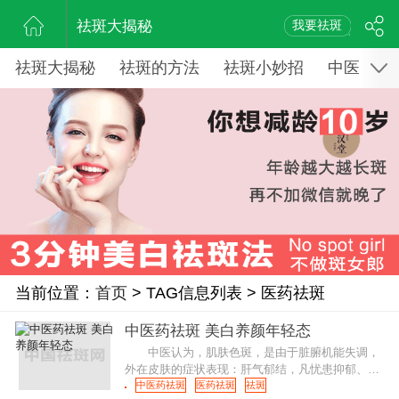
祛斑大揭秘
我要祛斑
祛斑大揭秘
祛斑的方法
祛斑小妙招
中医药祛
当前位置：
首页
> TAG信息列表 > 医药祛斑
中医药祛斑 美白养颜年轻态
中医认为，肌肤色斑，是由于脏腑机能失调，
外在皮肤的症状表现：肝气郁结，凡忧患抑郁、肝
失条达、肝气郁滞，郁久化热，灼伤阴血，致使颜
中医药祛斑
医药祛斑
祛斑