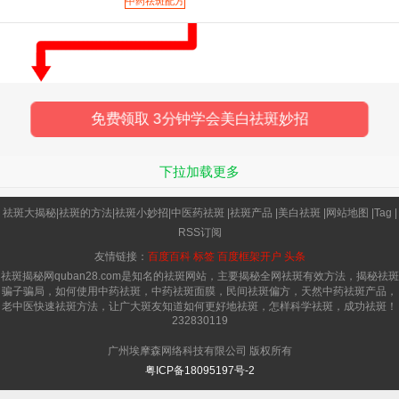
中药祛斑配方
展，又治老人面皱。"方中栗子薄皮
免费领取 3分钟学会美白祛斑妙招
下拉加载更多
祛斑大揭秘
|
祛斑的方法
|
祛斑小妙招
|
中医药祛斑
|
祛斑产品
|
美白祛斑
|
网站地图
|
Tag
|
RSS订阅
友情链接：
百度百科
标签
百度框架开户
头条
祛斑揭秘网quban28.com是知名的祛斑网站，主要揭秘全网祛斑有效方法，揭秘祛斑
骗子骗局，如何使用中药祛斑，中药祛斑面膜，民间祛斑偏方，天然中药祛斑产品，
老中医快速祛斑方法，让广大斑友知道如何更好地祛斑，怎样科学祛斑，成功祛斑！
232830119
广州埃摩森网络科技有限公司 版权所有
粤ICP备18095197号-2