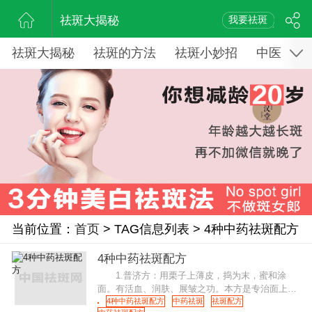
祛斑大揭秘
我要祛斑
祛斑大揭秘
祛斑的方法
祛斑小妙招
中医药祛
当前位置：
首页
> TAG信息列表 > 4种中药祛斑配方
4种中药祛斑配方
1.普济方：用栗子上薄皮，捣为末，蜜和涂
面。有活血、润肤、展皱之功。本方是专治面上皱
纹的经验方。《医部全录》称其可"令皮肉急皱可
4种中药祛斑配方
中药祛斑
祛斑配方