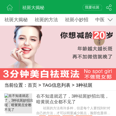
祛斑大揭秘
我要祛斑
祛斑大揭秘
祛斑的方法
祛斑小妙招
中医药祛
当前位置：
首页
> TAG信息列表 > 3种祛斑
在不知道就迟了，3种祛斑妙招出现，
暗黄斑点全都不见了
祛斑的方法有许多种，但是每个人要找到针对
自己的方法，才可以明显减少斑点，脸部也显得更