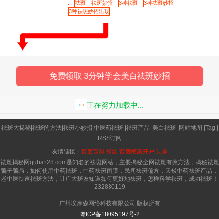
加洁白无瑕。去斑的方法包括敷面膜、饮食调理等
祛斑
祛斑妙招
3种祛斑
3种祛斑妙招
3种祛斑妙招出现
等，坚持一段时间后能够看到明
免费领取 3分钟学会美白祛斑妙招
正在努力加载中...
祛斑大揭秘
|
祛斑的方法
|
祛斑小妙招
|
中医药祛斑
|
祛斑产品
|
美白祛斑
|
网站地图
|
Tag
|
RSS订阅
友情链接：
百度百科
标签
百度框架开户
头条
祛斑揭秘网quban28.com是知名的祛斑网站，主要揭秘全网祛斑有效方法，揭秘祛斑
骗子骗局，如何使用中药祛斑，中药祛斑面膜，民间祛斑偏方，天然中药祛斑产品，
老中医快速祛斑方法，让广大斑友知道如何更好地祛斑，怎样科学祛斑，成功祛斑！
232830119
广州埃摩森网络科技有限公司 版权所有
粤ICP备18095197号-2