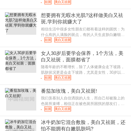
般的效果是这样的，请看下图，这恐怕是很多妹纸
祛斑
美白又祛斑
梦寐以求的，尤其冬天穿个清凉
想要拥有无暇水光肌?这样做美白又祛
斑,学到你就赚大了
相信生活中很多女性朋友们都有着这样的困扰：为
什么有的人满脸的斑点，有的人天生皮肤白嫩细
致，毫无瑕疵?对于“斑”女郎来说，拥有白嫩细致的
祛斑
美白又祛斑
皮肤是变美道路上
女人30岁后要学会保养，1个方法，美
白又祛斑，面膜都省了
随着年龄的不断增长，除了人体健康会走下坡路，
肌肤状况更是会走下坡路，尤其是女性，30岁以后
如果不及时保养的话，眼角纹、黄褐斑、晒斑、皱
祛斑
美白又祛斑
纹等肌肤问题会不断出现，衰老
番茄加玫瑰，美白又祛斑!
我们羡慕别人自信洒脱的人生，而自己却被脸上的
色斑所束缚，相信正在被色斑所困扰的朋友们，肯
定也是尝试过很多的方法，但是都没有将色斑去掉
祛斑
美白又祛斑
吧，其实，只要我们能够在众多
冰牛奶加它混合敷脸，美白又祛斑，还
怕不能拥有白嫩肌肤吗?