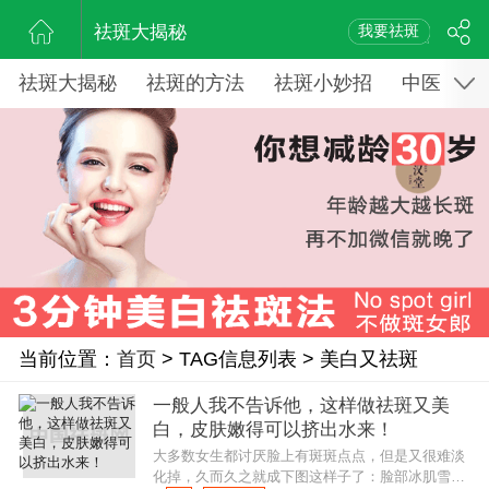
祛斑大揭秘
我要祛斑
祛斑大揭秘
祛斑的方法
祛斑小妙招
中医药祛
当前位置：
首页
> TAG信息列表 > 美白又祛斑
一般人我不告诉他，这样做祛斑又美
白，皮肤嫩得可以挤出水来！
大多数女生都讨厌脸上有斑斑点点，但是又很难淡
化掉，久而久之就成下图这样子了：脸部冰肌雪骨