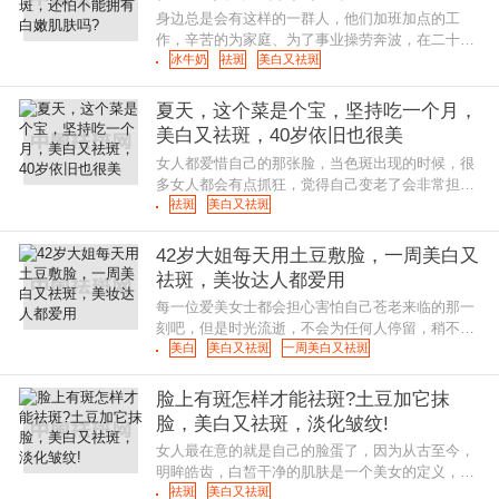
身边总是会有这样的一群人，他们加班加点的工
作，辛苦的为家庭、为了事业操劳奔波，在二十几
岁甚至三十多点的年纪，肌肤开始出现严重的问
冰牛奶
祛斑
美白又祛斑
题，敏感肌，痘痘，红血丝，斑点等
夏天，这个菜是个宝，坚持吃一个月，
美白又祛斑，40岁依旧也很美
女人都爱惜自己的那张脸，当色斑出现的时候，很
多女人都会有点抓狂，觉得自己变老了会非常担
心， 所以很多朋友都会很积极的寻找方法，想要彻
祛斑
美白又祛斑
底的去除面部色斑，但其实，生
42岁大姐每天用土豆敷脸，一周美白又
祛斑，美妆达人都爱用
每一位爱美女士都会担心害怕自己苍老来临的那一
刻吧，但是时光流逝，不会为任何人停留，稍不留
意，色斑就找上了你，慢慢爬上你的容颜，在你脸
美白
美白又祛斑
一周美白又祛斑
上肆无忌惮的“传宗接代
脸上有斑怎样才能祛斑?土豆加它抹
脸，美白又祛斑，淡化皱纹!
女人最在意的就是自己的脸蛋了，因为从古至今，
明眸皓齿，白皙干净的肌肤是一个美女的定义，但
是，白皙干净的肌肤并不是每个人都能拥有的，或
祛斑
美白又祛斑