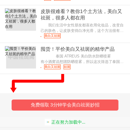
许你五官精致，貌美肤白，然而
皮肤很难看？教你1个土方法，美白又
祛斑，很多人都在用
我们生活中女性朋友都喜欢用化妆品，改变自
己的肤色，让皮肤变得白净光滑，这个方法很有
效，但不是长久之计，毕竟化妆品抹在脸上，长期
美白又祛斑
堵塞毛孔会给自己的皮肤造成伤害
囤货！平价美白又祛斑的精华产品
泰国 ATREUS 美白防水防晒喷雾
有小酒窝说想团防晒喷雾，所以这次筛选了泰国的
ATREUS美白防水防晒喷雾。 大家应该都知道
美白又祛斑
祛斑
泰国地处热带吧，而且常年高温炎
免费领取 3分钟学会美白祛斑妙招
正在努力加载中...