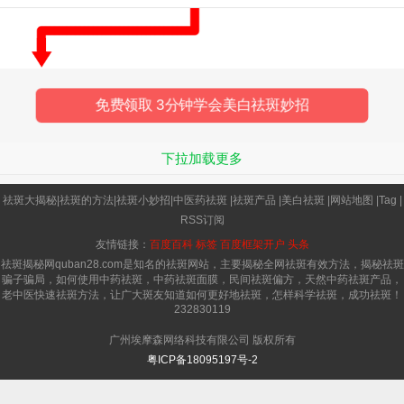
霜，这样连续使用一个月之后，
免费领取 3分钟学会美白祛斑妙招
下拉加载更多
祛斑大揭秘
|
祛斑的方法
|
祛斑小妙招
|
中医药祛斑
|
祛斑产品
|
美白祛斑
|
网站地图
|
Tag
|
RSS订阅
友情链接：
百度百科
标签
百度框架开户
头条
祛斑揭秘网quban28.com是知名的祛斑网站，主要揭秘全网祛斑有效方法，揭秘祛斑
骗子骗局，如何使用中药祛斑，中药祛斑面膜，民间祛斑偏方，天然中药祛斑产品，
老中医快速祛斑方法，让广大斑友知道如何更好地祛斑，怎样科学祛斑，成功祛斑！
232830119
广州埃摩森网络科技有限公司 版权所有
粤ICP备18095197号-2