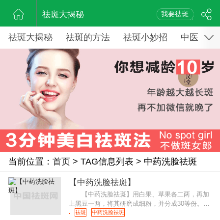
祛斑大揭秘
我要祛斑
祛斑大揭秘
祛斑的方法
祛斑小妙招
中医药祛
当前位置：
首页
> TAG信息列表 > 中药洗脸祛斑
【中药洗脸祛斑】
【中药洗脸祛斑】用白果、草果各二两，再加
上黑豆一两，将其研磨成细粉，并分成30等份。每
天早晨取出一份将其倒入水中洗脸，然后插上润肤
祛斑
中药洗脸祛斑