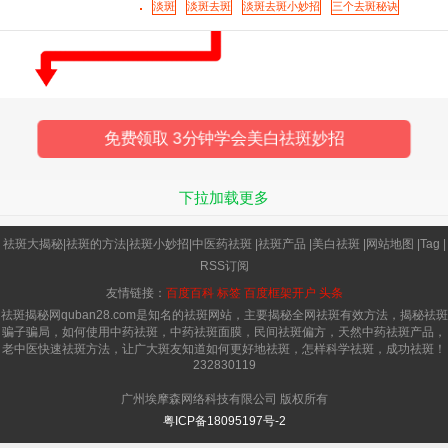
不好看的及时自己在优秀也往往会被人忽视。所以
淡斑
淡斑去斑
淡斑去斑小妙招
三个去斑秘诀
有一张干净无瑕的面容不仅仅会让
免费领取 3分钟学会美白祛斑妙招
下拉加载更多
祛斑大揭秘
|
祛斑的方法
|
祛斑小妙招
|
中医药祛斑
|
祛斑产品
|
美白祛斑
|
网站地图
|
Tag
|
RSS订阅
友情链接：
百度百科
标签
百度框架开户
头条
祛斑揭秘网quban28.com是知名的祛斑网站，主要揭秘全网祛斑有效方法，揭秘祛斑
骗子骗局，如何使用中药祛斑，中药祛斑面膜，民间祛斑偏方，天然中药祛斑产品，
老中医快速祛斑方法，让广大斑友知道如何更好地祛斑，怎样科学祛斑，成功祛斑！
232830119
广州埃摩森网络科技有限公司 版权所有
粤ICP备18095197号-2