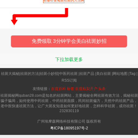
有哪些黄褐斑祛斑的方法啊
黄褐斑是一种由于色素的沉积而导
免费领取 3分钟学会美白祛斑妙招
下拉加载更多
祛斑大揭秘
|
祛斑的方法
|
祛斑小妙招
|
中医药祛斑
|
祛斑产品
|
美白祛斑
|
网站地图
|
Tag
|
RSS订阅
友情链接：
百度百科
标签
百度框架开户
头条
祛斑揭秘网quban28.com是知名的祛斑网站，主要揭秘全网祛斑有效方法，揭秘祛斑
骗子骗局，如何使用中药祛斑，中药祛斑面膜，民间祛斑偏方，天然中药祛斑产品，
老中医快速祛斑方法，让广大斑友知道如何更好地祛斑，怎样科学祛斑，成功祛斑！
232830119
广州埃摩森网络科技有限公司 版权所有
粤ICP备18095197号-2