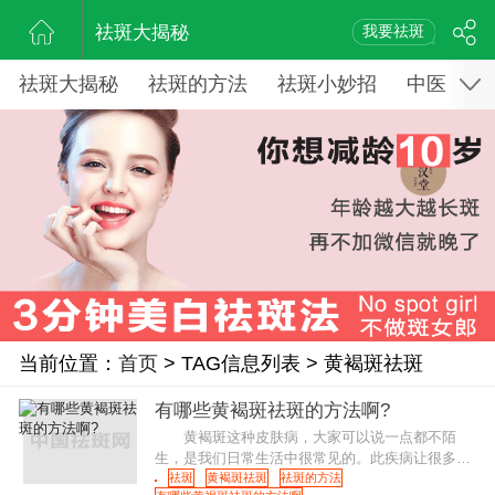
祛斑大揭秘
我要祛斑
祛斑大揭秘
祛斑的方法
祛斑小妙招
中医药祛
当前位置：
首页
> TAG信息列表 > 黄褐斑祛斑
有哪些黄褐斑祛斑的方法啊?
黄褐斑这种皮肤病，大家可以说一点都不陌
生，是我们日常生活中很常见的。此疾病让很多人
感到苦恼，那么该如何祛除呢?有什么方法呢?
祛斑
黄褐斑祛斑
祛斑的方法