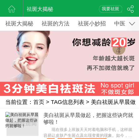
祛斑大揭秘
我要祛斑
祛斑大揭秘
祛斑的方法
祛斑小妙招
中医药祛
当前位置：
首页
> TAG信息列表 > 美白祛斑从早晨做
起
美白祛斑从早晨做起，把握这些诀窍就
够啦！
现在很多上班族天天对着电脑和手机，这样就
容易让皮肤产生斑点及出现变黄的现象。如今，美