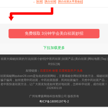
白祛斑已经成为了小仙女们的重要需求。那么美白
祛斑
美白祛斑
美白祛斑从早晨做起
祛斑的方法有哪些?现在教你一
免费领取 3分钟学会美白祛斑妙招
下拉加载更多
祛斑大揭秘
|
祛斑的方法
|
祛斑小妙招
|
中医药祛斑
|
祛斑产品
|
美白祛斑
|
网站地图
|
Tag
|
RSS订阅
友情链接：
百度百科
标签
百度框架开户
头条
祛斑揭秘网quban28.com是知名的祛斑网站，主要揭秘全网祛斑有效方法，揭秘祛斑
骗子骗局，如何使用中药祛斑，中药祛斑面膜，民间祛斑偏方，天然中药祛斑产品，
老中医快速祛斑方法，让广大斑友知道如何更好地祛斑，怎样科学祛斑，成功祛斑！
232830119
广州埃摩森网络科技有限公司 版权所有
粤ICP备18095197号-2