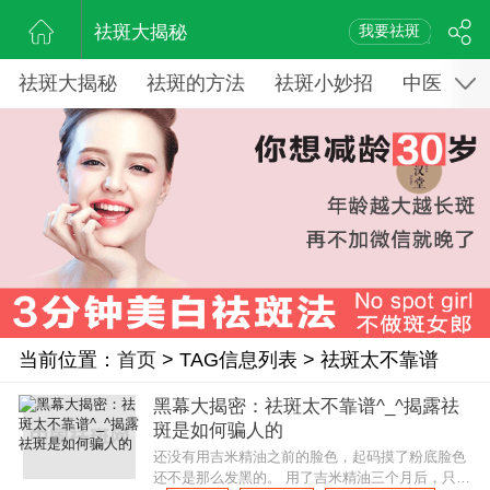
祛斑大揭秘
我要祛斑
祛斑大揭秘
祛斑的方法
祛斑小妙招
中医药祛
当前位置：
首页
> TAG信息列表 > 祛斑太不靠谱
黑幕大揭密：祛斑太不靠谱^_^揭露祛
斑是如何骗人的
还没有用吉米精油之前的脸色，起码摸了粉底脸色
还不是那么发黑的。 用了吉米精油三个月后，只见