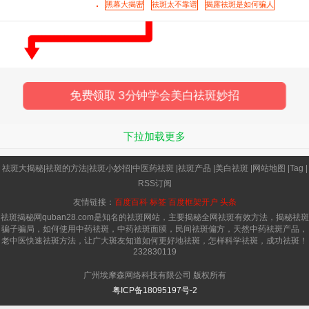
脸越来越黑毛孔精大，没看到色斑哪里有祛除的迹
黑幕大揭密
祛斑太不靠谱
揭露祛斑是如何骗人
象 用了吉米精油后，脸越来越
免费领取 3分钟学会美白祛斑妙招
下拉加载更多
祛斑大揭秘
|
祛斑的方法
|
祛斑小妙招
|
中医药祛斑
|
祛斑产品
|
美白祛斑
|
网站地图
|
Tag
|
RSS订阅
友情链接：
百度百科
标签
百度框架开户
头条
祛斑揭秘网quban28.com是知名的祛斑网站，主要揭秘全网祛斑有效方法，揭秘祛斑
骗子骗局，如何使用中药祛斑，中药祛斑面膜，民间祛斑偏方，天然中药祛斑产品，
老中医快速祛斑方法，让广大斑友知道如何更好地祛斑，怎样科学祛斑，成功祛斑！
232830119
广州埃摩森网络科技有限公司 版权所有
粤ICP备18095197号-2