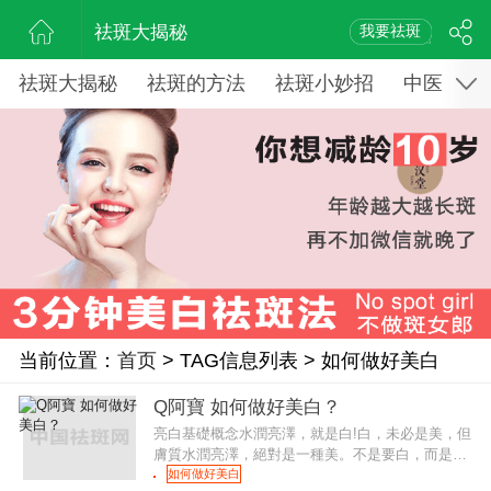
祛斑大揭秘
我要祛斑
祛斑大揭秘
祛斑的方法
祛斑小妙招
中医药祛
当前位置：
首页
> TAG信息列表 > 如何做好美白
Q阿寶 如何做好美白？
亮白基礎概念水潤亮澤，就是白!白，未必是美，但
膚質水潤亮澤，絕對是一種美。不是要白，而是
要“亮”，永遠成為自己小宇宙裡頭，最閃亮的那一
如何做好美白