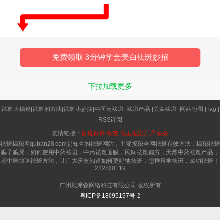
顆Super Star。 美
免费领取 3分钟学会美白祛斑妙招
下拉加载更多
祛斑大揭秘
|
祛斑的方法
|
祛斑小妙招
|
中医药祛斑
|
祛斑产品
|
美白祛斑
|
网站地图
|
Tag
|
RSS订阅
友情链接：
百度百科
标签
百度框架开户
头条
祛斑揭秘网quban28.com是知名的祛斑网站，主要揭秘全网祛斑有效方法，揭秘祛斑
骗子骗局，如何使用中药祛斑，中药祛斑面膜，民间祛斑偏方，天然中药祛斑产品，
老中医快速祛斑方法，让广大斑友知道如何更好地祛斑，怎样科学祛斑，成功祛斑！
232830119
广州埃摩森网络科技有限公司 版权所有
粤ICP备18095197号-2