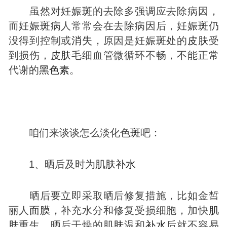
虽然对妊娠
斑
的去除多强调应去除病因，
而妊娠
斑
病人常常会在去除病因后，妊娠
斑
仍
没得到控制或
消失
，原因是妊娠
斑
处的
皮肤
受
到损伤，
皮肤
毛细血管微循环不畅，不能正常
代谢的
黑色素
。
咱们来谈谈怎么淡化色
斑
吧：
1、晒后及时为
肌肤
补水
晒后要立即采取晒后修复措施，比如金皙
丽人
面膜
，补充水分和修复受损细胞，加快
肌
肤
重生。晒后干燥的
肌肤
温和
补水
后就不容易