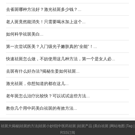
去雀斑哪种方法好？激光祛斑多少钱？...
老人斑竟然能消失！只需要喝水加上这个...
如何科学祛斑美白...
第一次尝试医美？入门级光子嫩肤真的“全能”！...
快速祛斑怎么做，不妨使用这几种方法，第一个是女人必...
去斑有什么好办法?揭秘生姜如何祛斑...
激光祛斑，你想知道的都在这儿...
老年斑怎么治疗比较快？可以试试这些方法...
教你几个用中药美白祛斑的有效方法...
祛斑大揭秘
|
祛斑的方法
|
祛斑小妙招
|
中医药祛斑
|
祛斑产品
|
美白祛斑
|
网站地图
|
Tag
|
RSS订阅