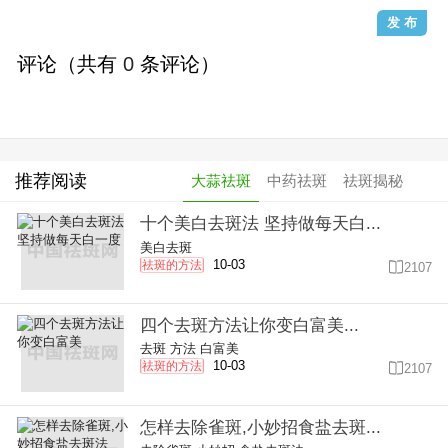
评论（共有
0
条评论）
推荐阅读
大蒜祛斑
中药祛斑
祛斑揭秘
十个美白去斑法 坚持做每天白...
美白去斑
10-03
祛斑的方法

2107
四个去斑方法让你变白富美...
去斑
方法
白富美
10-03
祛斑的方法

2107
怎样去除雀斑,小妙招食盐去斑...