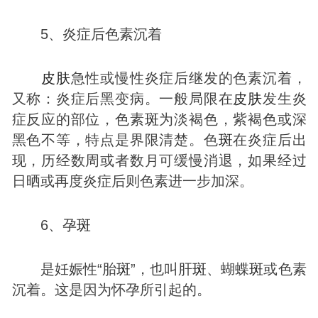
5、炎症后色素沉着
皮肤
急性或慢性炎症后继发的色素沉着，
又称：炎症后黑变病。一般局限在
皮肤
发生炎
症反应的部位，色素
斑
为淡褐色，紫褐色或深
黑色不等，特点是界限清楚。色
斑
在炎症后出
现，历经数周或者数月可缓慢消退，如果经过
日晒或再度炎症后则色素进一步加深。
6、孕
斑
是妊娠性“胎
斑
”，也叫肝
斑
、蝴蝶
斑
或色素
沉着。这是因为怀孕所引起的。