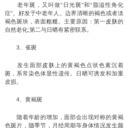
老年
斑
，又叫做“日光
斑
”和“脂溢性角化
症”。
好
发于中老年人。边界清晰的褐色或者淡
褐色
斑
块，表面
粗糙
。主要原因：第一
皮肤
的
自然老化;第二与日晒有紧密联系。
3、雀
斑
发生面部
皮肤
上的黄褐色点状色素沉着
斑
，系常染色体显性遗传。日晒可诱发和加重
皮损。
4、黄褐
斑
随着年龄的增加，面部会出现对称的黄褐
色
斑
片，随季节，月经周期等身体情况发生颜