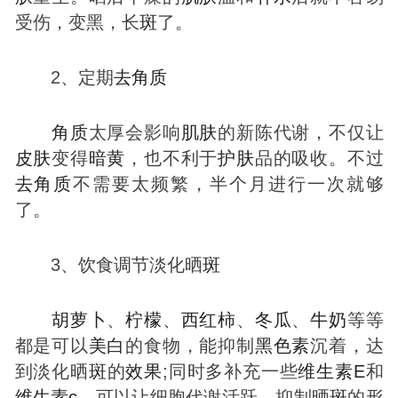
受伤，变黑，长
斑
了。
2、定期
去
角质
角质
太厚会影响
肌肤
的新陈代谢，不仅让
皮肤
变得
暗黄
，也不利于
护肤
品的吸收。不过
去
角质
不需要太频繁，半个月进行一次就够
了。
3、饮食调节淡化晒
斑
胡萝卜
、
柠檬
、
西红柿
、
冬瓜
、
牛奶
等等
都是可以
美
白
的食物，能抑制
黑色素
沉着，达
到淡化晒
斑
的
效果
;同时多补充一些
维生素E
和
维生素c
，可以让细胞代谢活跃，抑制晒
斑
的形