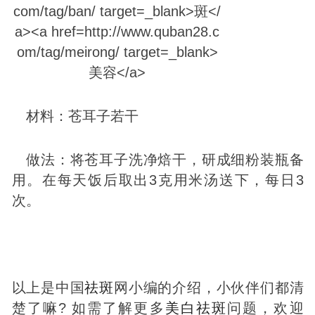
材料：苍耳子若干
做法：将苍耳子洗净焙干，研成细粉装瓶备
用。在每天饭后取出3克用米汤送下，每日3
次。
以上是中国
祛
斑
网小编的介绍，小伙伴们都清
楚了嘛? 如需了解更多
美
白
祛
斑
问题，欢迎