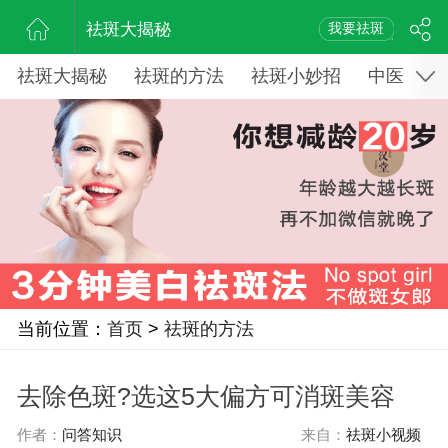
祛斑大揭秘
我要祛斑
祛斑大揭秘
祛斑的方法
祛斑小妙招
中医药祛
当前位置：
首页
>
祛斑的方法
去除色斑?选这5大偏方可消斑美容
作者：
问答知识
来自：
祛斑小视频