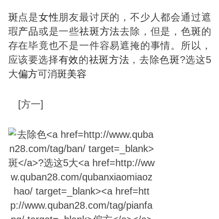
斑
点是
女性
朋友最讨厌的，不少人都会通过遮
瑕
产品
或是一些
祛
斑
方法
去除，但是，色
斑
的
存在毕竟也不是一件容易遮掩的事情。所以，
应该要选择
有效
的
祛
斑
方法
，去除色
斑
?选这5
大
偏方
可消
斑
美容
[方一]