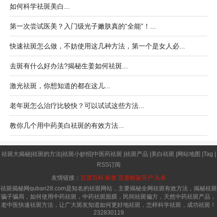
如何科学祛斑美白...
第一次尝试医美？入门级光子嫩肤真的“全能”！...
快速祛斑怎么做，不妨使用这几种方法，第一个是女人必...
去斑有什么好办法?揭秘生姜如何祛斑...
激光祛斑，你想知道的都在这儿...
老年斑怎么治疗比较快？可以试试这些方法...
教你几个用中药美白祛斑的有效方法...
祛斑大揭秘
|
祛斑的方法
|
祛斑小妙招
|
中医药祛斑
|
祛斑产品
|
美白祛斑
|
网站地图
|
Tag
|
RSS订阅
友情链接：
百度百科
标签
百度框架开户
头条
祛斑揭秘网quban28.com是知名的祛斑网站，主要揭秘全网祛斑有效方法，揭秘祛斑
骗子骗局，如何使用中药祛斑，中药祛斑面膜，民间祛斑偏方，天然中药祛斑产品，
老中医快速祛斑方法，让广大斑友知道如何更好地祛斑，怎样科学祛斑，成功祛斑！
232830119