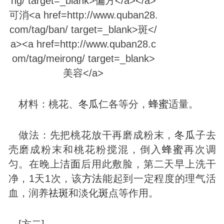
材料：桃花、
冬瓜
仁各等分，
蜂蜜
适量。
做法：先把桃花放干再磨成粉末，
冬瓜
子去
壳磨成粉末和桃花粉搅混，倒入
蜂蜜
再次调
匀。在晚上
洁面
后用此敷脸，第二天早上洗干
净，1天1次，该
方法
能起到一定程度的理气活
血，润养
祛
斑
和淡化
斑
点等作用。
[方二]