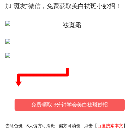
加"
斑
友"微信，免费获取
美
白
祛
斑
小
妙招
！
免费领取 3分钟学会美白祛斑妙招
去除色斑
5大偏方可消斑
偏方可消斑
点击【
百度搜索本文
】