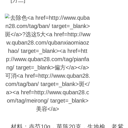
材料：赤芍10g，茵陈20克，生地榆、老紫