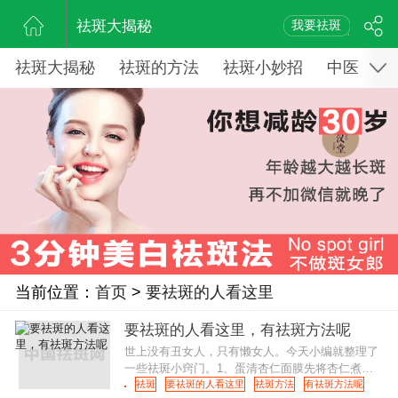
祛斑大揭秘
我要祛斑
祛斑大揭秘
祛斑的方法
祛斑小妙招
中医药祛
当前位置：
首页
>
要祛斑的人看这里
要祛斑的人看这里，有祛斑方法呢
世上没有丑女人，只有懒女人。今天小编就整理了
一些祛斑小窍门。1、蛋清杏仁面膜先将杏仁煮软
了然后去皮，再搅烂弄成泥状，加入新鲜的蛋清混
祛斑
要祛斑的人看这里
祛斑方法
有祛斑方法呢