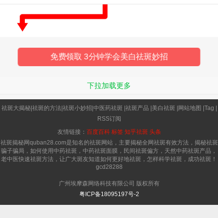
合，做成蛋清杏仁面膜。女人眼
免费领取 3分钟学会美白祛斑妙招
下拉加载更多
祛斑大揭秘
|
祛斑的方法
|
祛斑小妙招
|
中医药祛斑
|
祛斑产品
|
美白祛斑
|
网站地图
|
Tag
|
RSS订阅
友情链接：
百度百科
标签
知乎祛斑
头条
祛斑揭秘网quban28.com是知名的祛斑网站，主要揭秘全网祛斑有效方法，揭秘祛斑
骗子骗局，如何使用中药祛斑，中药祛斑面膜，民间祛斑偏方，天然中药祛斑产品，
老中医快速祛斑方法，让广大斑友知道如何更好地祛斑，怎样科学祛斑，成功祛斑！
gcd28288
广州埃摩森网络科技有限公司 版权所有
粤ICP备18095197号-2