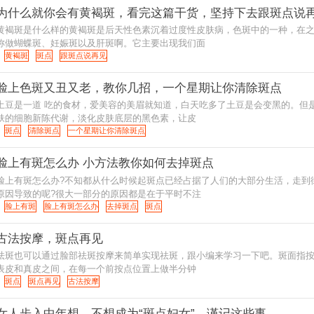
为什么就你会有黄褐斑，看完这篇干货，坚持下去跟斑点说
黄褐斑是什么样的黄褐斑是后天性色素沉着过度性皮肤病，色斑中的一种，在
称做蝴蝶斑、妊娠斑以及肝斑啊。它主要出现我们面
黄褐斑
斑点
跟斑点说再见
脸上色斑又丑又老，教你几招，一个星期让你清除斑点
道 吃的食材，爱美容的美眉就知道，白天吃多了土豆是会变黑的。但是如果用来做面膜，含有丰富的维生素E，会促进皮
肤的细胞新陈代谢，淡化皮肤底层的黑色素，让皮
斑点
清除斑点
一个星期让你清除斑点
脸上有斑怎么办 小方法教你如何去掉斑点
脸上有斑怎么办?不知都从什么时候起斑点已经占据了人们的大部分生活，走到
原因导致的呢?很大一部分的原因都是在于平时不注
脸上有斑
脸上有斑怎么办
去掉斑点
斑点
古法按摩，斑点再见
祛斑也可以通过脸部祛斑按摩来简单实现祛斑，跟小编来学习一下吧。斑面指按法
表皮和真皮之间，在每一个前按点位置上做半分钟
斑点
斑点再见
古法按摩
女人步入中年想，不想成为“斑点妇女”，谨记这些事