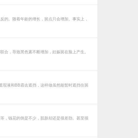
相反的。随着年龄的增长，斑点只会增加。事实上，
酮联合，导致黑色素不断增加，妊娠斑在脸上产生。
遮瑕液和BB霜去遮挡，这样做虽然能暂时遮挡住斑
院等，钱花的倒是不少，肌肤却还是很差劲。甚至很