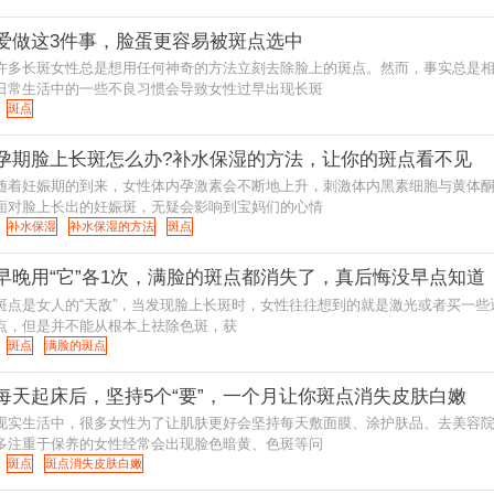
爱做这3件事，脸蛋更容易被斑点选中
许多长斑女性总是想用任何神奇的方法立刻去除脸上的斑点。然而，事实总是
日常生活中的一些不良习惯会导致女性过早出现长斑
斑点
孕期脸上长斑怎么办?补水保湿的方法，让你的斑点看不见
随着妊娠期的到来，女性体内孕激素会不断地上升，刺激体内黑素细胞与黄体
面对脸上长出的妊娠斑，无疑会影响到宝妈们的心情
补水保湿
补水保湿的方法
斑点
早晚用“它”各1次，满脸的斑点都消失了，真后悔没早点知道
斑点是女人的“天敌”，当发现脸上长斑时，女性往往想到的就是激光或者买一些
点，但是并不能从根本上祛除色斑，获
斑点
满脸的斑点
每天起床后，坚持5个“要”，一个月让你斑点消失皮肤白嫩
现实生活中，很多女性为了让肌肤更好会坚持每天敷面膜、涂护肤品、去美容
多注重于保养的女性经常会出现脸色暗黄、色斑等问
斑点
斑点消失皮肤白嫩