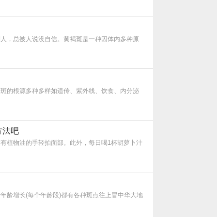
别人，总被人说没自信。黄褐斑是一种因体内多种原
，斑的根源多种多样如遗传、紫外线、饮食、内分泌
方法吧
有植物油的手轻拍面部。此外，每日喝1杯胡萝卜汁
年龄增长(每个年龄段)都有各种斑点往上冒中华大地