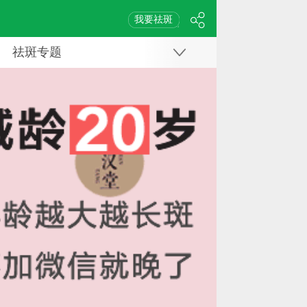
我要祛斑
祛斑专题