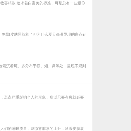
妆容精致;追求着白富美的标准，可是总有一些跟你
、更黑!皮肤黑就算了但为什么夏天都没显现的斑点到
色素沉着斑。多分布于额、颊、鼻等处，呈现不规则
多，斑点严重影响个人的形象，所以只要有斑就必要
善人们的睡眠质量，刺激肾腺素的上升，延缓皮肤衰