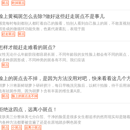
斑点
吃掉斑点
脸上黄褐斑怎么去除?做好这些赶走斑点不是事儿
感觉每时每刻都别人都盯着自己的脸看，怕别人看到自己脸上的斑，不敢直视
因造成的微循环功能失衡，色素代谢紊乱，表现于面
赶走斑点
斑点
怎样才能赶走难看的斑点?
女性无论什么年龄阶段都容易长斑，不同年龄段的女性脸上都会有不同的斑点
等多种原因形成，不同种类的斑各有不同。我们应该
斑点
脸上的斑点去不掉，是因为方法没用对吧，快来看看这几个
胡萝卜汁将新鲜胡萝卜研碎挤汁，每日早晚洗完脸后，以鲜汁拍脸，待干后用涂
也有祛斑作用。因为胡萝卜含有丰富的维生素A原。
斑点
脸上的斑点去不掉
拒绝这四点，远离小斑点！
皮肤美三分整体美七分白皙、干净的脸蛋是很多女生都追求的然而现实却是随着
的各种方法都要被尝遍了还是在原地踏步啊色斑变
斑点
小斑点
远离小斑点