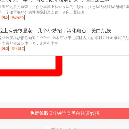
小编经过多方调查，为你分享脸上祛斑方法的小妙招。注意防晒做好防晒同样
是一个很重要的外源性直接刺激因素，临床上黄褐斑
斑点
斑点妇女
脸上有斑很显老。几个小妙招，淡化斑点，美白肌肤
这些淡斑小妙招你知道几个?一、淡祛斑水果之樱桃古人有“樱桃好吃树难栽”的
有丰富的铁及胡萝卜素，还富有丰富
斑点
淡化斑点
免费领取 3分钟学会美白祛斑妙招