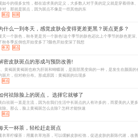
现如今的很多女性，都在追求美的定义，大多数人对于美的定义就是穿着得体、
作对，那就是斑点，因为斑点不像是一些其他的东
斑点
祛斑
为什么一到冬天，感觉皮肤会变得更差更黑？斑点更多？
夏天一个肤色，秋冬更是另一个肤色!这个季节的肤色还比上个季节的肤色更深
了秋冬季反倒也开始变多了?颜色开始变深了我想
冬天
斑点
解密皮肤斑点的形成与预防改善!
1、黄褐斑黄褐斑也称为肝斑和蝴蝶斑，是面部黑变病的一种，是发生在颜面的
的斑片，但对称分布。形成原因：黄褐斑的出现多
斑点
如何祛除脸上的斑点， 选择它就够了
美白祛斑一直是主流，因为在我们生活中长斑点的人有许多的，而爱美的人更
祛除。那么，脸上黄褐斑怎么去除? 怎样才能快速
斑点
每天一杯茶，轻松赶走斑点
薰衣草柠檬茶：用薰衣草泡茶，可以缓解皮肤松弛，促进皮肤的新陈代谢，改