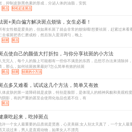
老，抑制皮肤黑色素的形成，分泌人体的油脂，安抚
斑点
轻松赶走斑点
祛斑+美白偏方解决斑点烦恼，女生必看！
所有女性都是爱美的，但如果长斑了就会非常的烦恼哦!想要祛斑，赶紧过来看
仁去雀斑把杏仁磨成粉，然后加入蛋清调匀，晚上
祛斑
斑点
斑点使自己的颜值大打折扣，与你分享祛斑的小方法
人无完人，每个人的脸上可能都有一些你不满意的东西，总想尽办法来清除掉
质，那么，如何祛斑效果最好?怎么简单有效的祛斑
斑点
祛斑
祛斑的小方法
斑点多又难看，试试这几个方法，简单又有效
人体皮肤的第一道障碍就是皮肤，特别是脸部，是体现人的精神风貌和美观程
的阴影，有的严重的甚至会使用化妆品也遮不住，有
斑点
健康吃起来，吃掉斑点
也许一个女人最重要的品质就是贤惠，心灵美丽;女人别太天真了，一个女人最重要的品质 就是贤惠，心灵美丽这
话又说过来，男人是直观动物，如果女人不漂亮