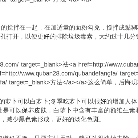
匀的搅拌在一起，在加适量的面粉勾兑，搅拌成黏糊
毛孔打开，以便更
好
的排除垃圾毒素，大约过十几分
说的萝卜可以
白
萝卜;冬季吃萝卜可以很
好
的增加人体
处是可以
保养
皮肤
，
白
萝卜中含有丰富的额维生素
跃，减少
黑色素
形成，更
好
的淡化色
斑
。