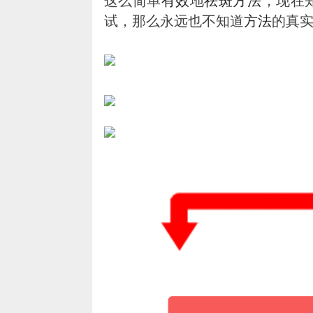
这么简单
有效
地
祛
斑
方法
，现在
试，那么永远也不知道
方法
的真