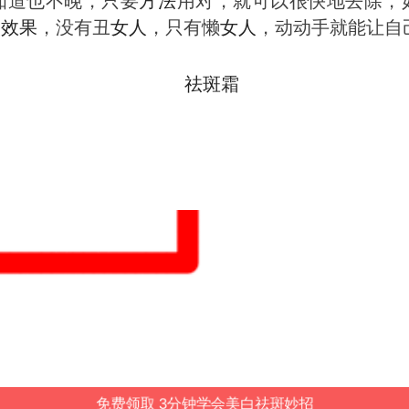
知道也不晚，只要
方法
用对，就可以很快地去除，
实
效果
，没有丑
女人
，只有懒
女人
，动动手就能让自
免费领取 3分钟学会美白祛斑妙招