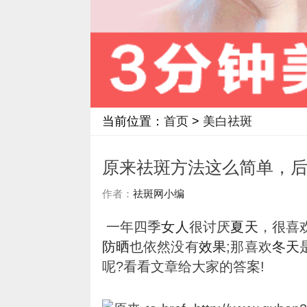
当前位置：
首页
>
美白祛斑
原来祛斑方法这么简单，
作者：
祛斑网小编
一年四季
女人
很讨厌
夏天
，很喜
防晒
也依然没有
效果
;那喜欢
冬天
呢?看看文章给大家的答案!