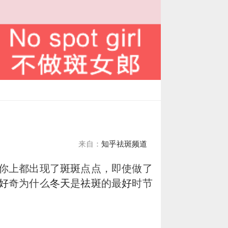
来自：
知乎祛斑频道
你上都出现了
斑
斑
点点，即使做了
好
奇为什么
冬天
是
祛
斑
的最
好
时节