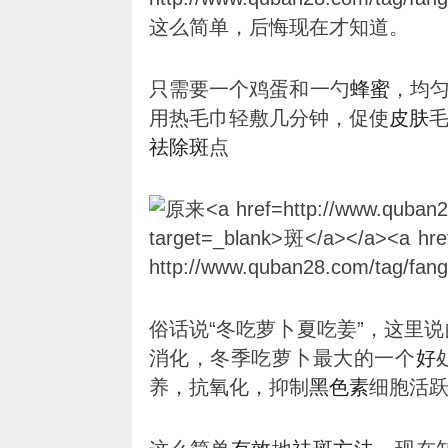
只需要一个鸡蛋和一勺
蜂蜜
，均
用热毛巾轻敷几分钟，促使
皮肤
祛除
斑
点
俗话说“冬吃萝卜夏吃姜”，这里
消化，冬季吃萝卜最大的一个
好
养，抗氧化，抑制
黑色素
细胞活