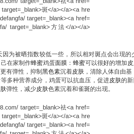
天
因为被晒指数较低一些，所以相对
斑
点会出现的
自己在家制作
蜂蜜
鸡蛋
面膜
：
蜂蜜
可以很
好
的增加
皮
肤
更有弹性，抑制
黑色素
沉着
皮肤
，清除人体自由基
素等多种营养成分，鸡蛋可以抗血压，促进
皮肤
的新
皮肤
弹性，减少
皮肤
色素沉着和雀
斑
的出现。