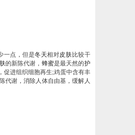
少一点，但是
冬天
相对
皮肤
比较干
肤
的新陈代谢，
蜂蜜
是最天然的
护
，促进组织细胞再生;鸡蛋中含有丰
陈代谢，消除人体自由基，缓解人