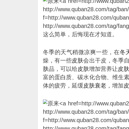
冬季的天气稍微凉爽一些，在
冬
燥，有一些
皮肤
会出干皮，冬季
肤
品，可以给
皮肤
增加营养让
皮
富的蛋
白
质、碳水化合物、维生
体的疲劳，延缓
皮肤
衰老
，增加