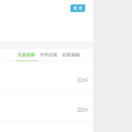
大蒜祛斑
中药祛斑
祛斑揭秘

257

257